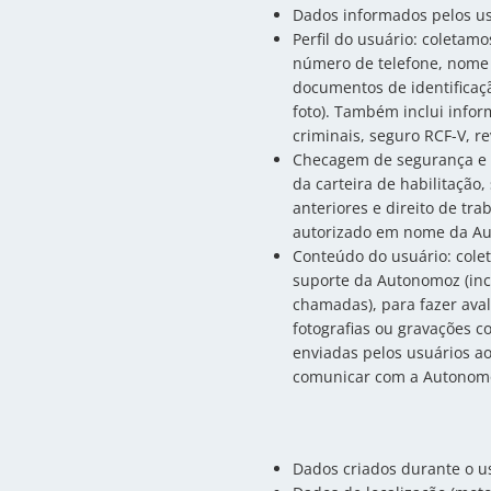
Dados informados pelos usu
Perfil do usuário: coleta
número de telefone, nome d
documentos de identifica
foto). Também inclui infor
criminais, seguro RCF-V, r
Checagem de segurança e co
da carteira de habilitação
anteriores e direito de tr
autorizado em nome da A
Conteúdo do usuário: cole
suporte da Autonomoz (in
chamadas), para fazer aval
fotografias ou gravações c
enviadas pelos usuários a
comunicar com a Autonom
Dados criados durante o uso