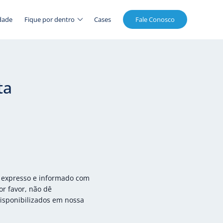
dade
Fique por dentro
Cases
Fale Conosco
ta
, expresso e informado com
or favor, não dê
disponibilizados em nossa