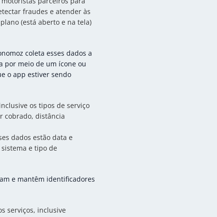
 motoristas parceiros para
etectar fraudes e atender às
lano (está aberto e na tela)
onomoz coleta esses dados a
ta por meio de um ícone ou
e o app estiver sendo
nclusive os tipos de serviço
or cobrado, distância
ses dados estão data e
 sistema e tipo de
riam e mantêm identificadores
 serviços, inclusive