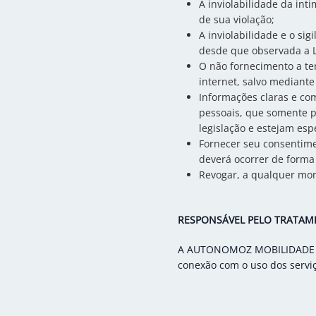
A inviolabilidade da int
de sua violação;
A inviolabilidade e o sig
desde que observada a L
O não fornecimento a ter
internet, salvo mediante
Informações claras e co
pessoais, que somente po
legislação e estejam esp
Fornecer seu consentime
deverá ocorrer de forma
Revogar, a qualquer mo
RESPONSÁVEL PELO TRATAM
A AUTONOMOZ MOBILIDADE COR
conexão com o uso dos servi