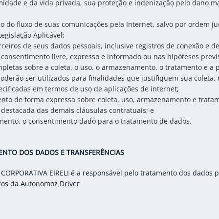
imidade e da vida privada, sua proteção e indenização pelo dano m
ilo do fluxo de suas comunicações pela Internet, salvo por ordem jud
egislação Aplicável;
ceiros de seus dados pessoais, inclusive registros de conexão e d
 consentimento livre, expresso e informado ou nas hipóteses previs
mpletas sobre a coleta, o uso, o armazenamento, o tratamento e a 
derão ser utilizados para finalidades que justifiquem sua coleta
ecificadas em termos de uso de aplicações de internet;
nto de forma expressa sobre coleta, uso, armazenamento e trata
 destacada das demais cláusulas contratuais; e
mento, o consentimento dado para o tratamento de dados.
ENTO DOS DADOS E TRANSFERÊNCIAS
PORATIVA EIRELI é a responsável pelo tratamento dos dados pe
ços da Autonomoz Driver