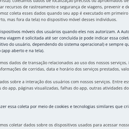
rista): coletamos dados de localização precisos ou aproximados de
litar recursos de rastreamento e segurança de viagens, prevenir e d
omoz coleta esses dados quando seu app é executado em primeiro p
o, mas fora da tela) no dispositivo móvel desses indivíduos.
ispositivos móveis dos usuários quando eles nos autorizam. A Aut
 viagem é solicitada até ser concluída (e pode indicar essa cole
itivo do usuário, dependendo do sistema operacional) e sempre qu
(app aberto e na tela).
mos dados de transação relacionados ao uso dos nossos serviços, i
nformações de corridas, data e horário dos serviços prestados, val
dos sobre a interação dos usuários com nossos serviços. Entre es
s do app, páginas visualizadas, falhas do app, outras atividades do
er essa coleta por meio de cookies e tecnologias similares que c
mos coletar dados sobre os dispositivos usados para acessar nossos