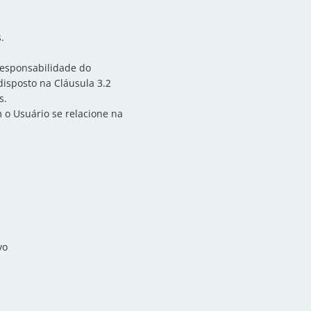
.
responsabilidade do
isposto na Cláusula 3.2
s.
 o Usuário se relacione na
a
vo