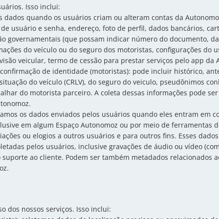
ários. Isso inclui:
mos dados quando os usuários criam ou alteram contas da Autonomo
e usuário e senha, endereço, foto de perfil, dados bancários, cart
ção governamentais (que possam indicar número do documento, da
mações do veículo ou do seguro dos motoristas, configurações do 
evisão veicular, termo de cessão para prestar serviços pelo app da
nfirmação de identidade (motoristas): pode incluir histórico, ant
, situação do veículo (CRLV), do seguro do veiculo, pseudônimos co
abalhar do motorista parceiro. A coleta dessas informações pode ser
utonomoz.
tamos os dados enviados pelos usuários quando eles entram em co
clusive em algum Espaço Autonomoz ou por meio de ferramentas d
iações ou elogios a outros usuários e para outros fins. Esses dad
oletadas pelos usuários, inclusive gravações de áudio ou vídeo (co
o suporte ao cliente. Podem ser também metadados relacionados a
oz.
 dos nossos serviços. Isso inclui: