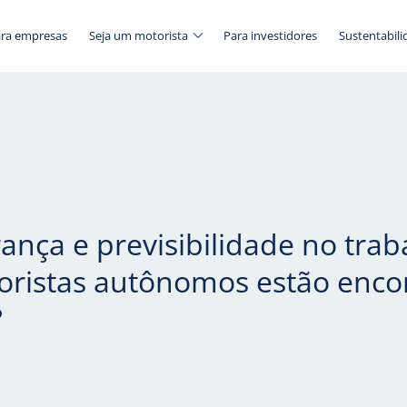
ra empresas
Seja um motorista
Para investidores
Sustentabili
ança e previsibilidade no trab
ristas autônomos estão enco
?