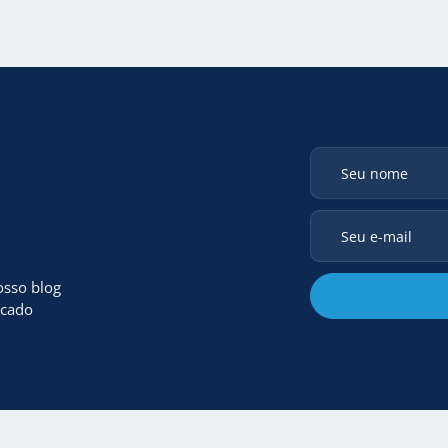
osso blog
rcado