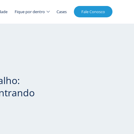
dade
Fique por dentro
Cases
Fale Conosco
alho:
ntrando