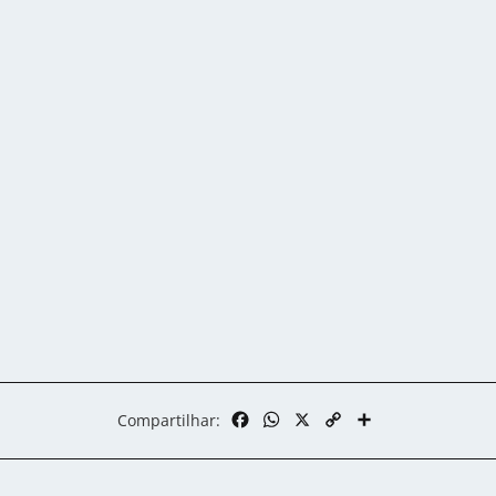
Facebook
WhatsApp
X
Copy
Share
Compartilhar:
Link