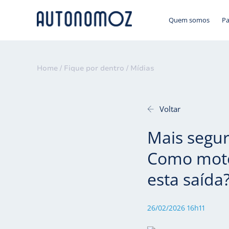
Quem somos
Pa
Home /
Fique por dentro /
Mídias
Voltar
Mais segur
Como moto
esta saída
26/02/2026 16h11